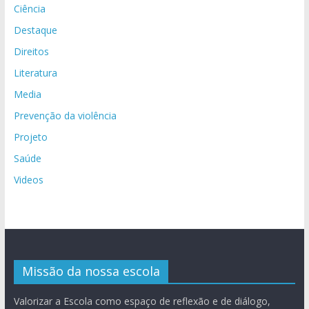
Ciência
Destaque
Direitos
Literatura
Media
Prevenção da violência
Projeto
Saúde
Videos
Missão da nossa escola
Valorizar a Escola como espaço de reflexão e de diálogo,