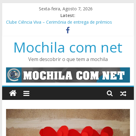
Skip
Sexta-feira, Agosto 7, 2026
to
Latest:
content
Clube Ciência Viva – Cerimónia de entrega de prémios
VII Jornadas Pedagógicas TEIP 2022 / 2023
Encontro Regional Norte – Apps for Good
Mochila com net
Festa de Finalistas de 9º ano – um misto de emoção, alegria e
muita animação
SuperTMatik Cálculo Mental (5º e 6º), Ciências Naturais (5º e
Vem descobrir o que tem a mochila
6º), Astronomia (7º) e Físico-Química (8º e 9º)