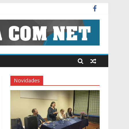
ísico-Química (8º e 9º)
Novidades