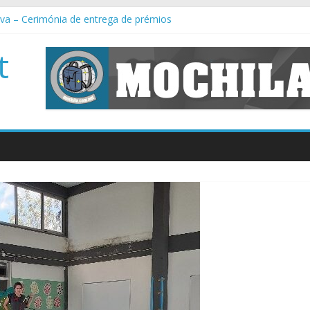
iva – Cerimónia de entrega de prémios
edagógicas TEIP 2022 / 2023
nal Norte – Apps for Good
t
istas de 9º ano – um misto de emoção, alegria e muita animação
ulo Mental (5º e 6º), Ciências Naturais (5º e 6º), Astronomia (7º) e F