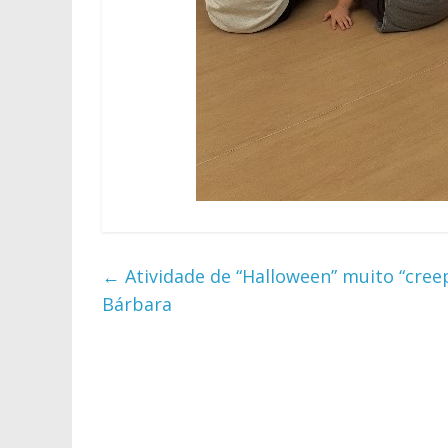
←
Atividade de “Halloween” muito “cree
Bárbara