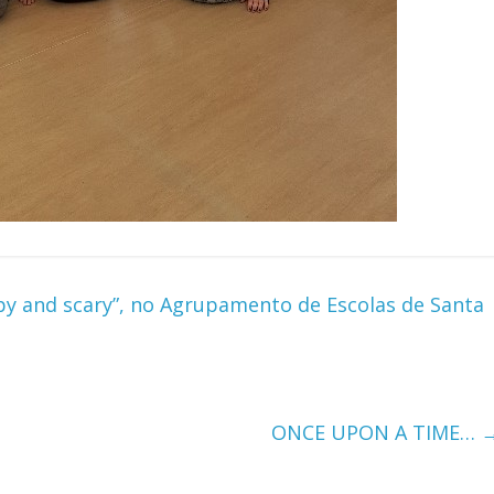
py and scary”, no Agrupamento de Escolas de Santa
ONCE UPON A TIME…