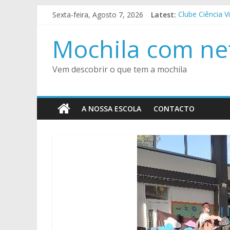
Skip
Sexta-feira, Agosto 7, 2026
Latest:
Clube Ciência V
to
VII Jornadas P
content
Encontro Regio
Mochila com ne
Festa de Final
SuperTMatik Cálc
Vem descobrir o que tem a mochila
A NOSSA ESCOLA
CONTACTO