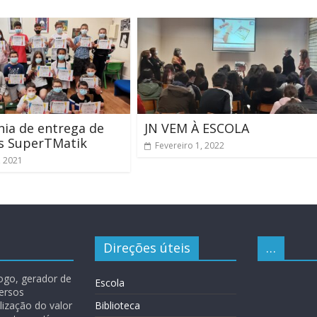
ia de entrega de
JN VEM À ESCOLA
s SuperTMatik
Fevereiro 1, 2022
, 2021
Direções úteis
…
logo, gerador de
Escola
versos
lização do valor
Biblioteca