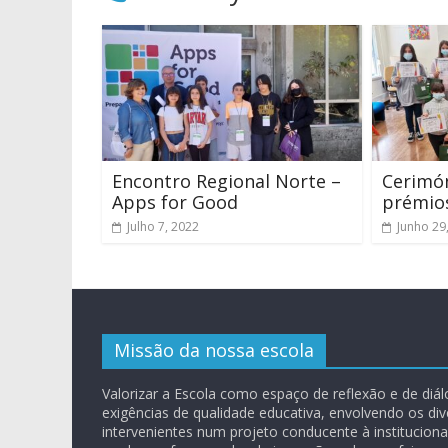
Encontro Regional Norte –
Cerimón
Apps for Good
prémio
Julho 7, 2022
Junho 29
Missão da nossa escola
Valorizar a Escola como espaço de reflexão e de diá
exigências de qualidade educativa, envolvendo os di
intervenientes num projeto conducente à instituciona