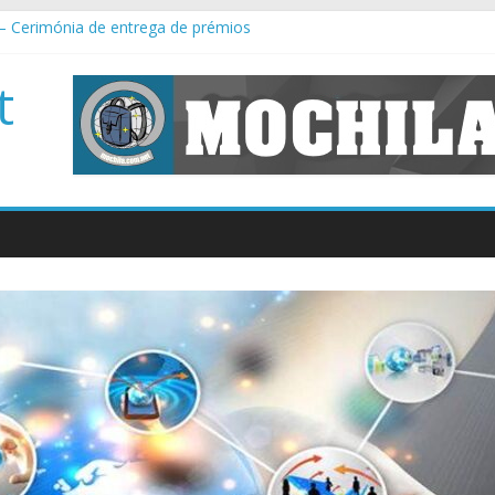
 – Cerimónia de entrega de prémios
gógicas TEIP 2022 / 2023
 Norte – Apps for Good
t
s de 9º ano – um misto de emoção, alegria e muita animação
 Mental (5º e 6º), Ciências Naturais (5º e 6º), Astronomia (7º) e Físic