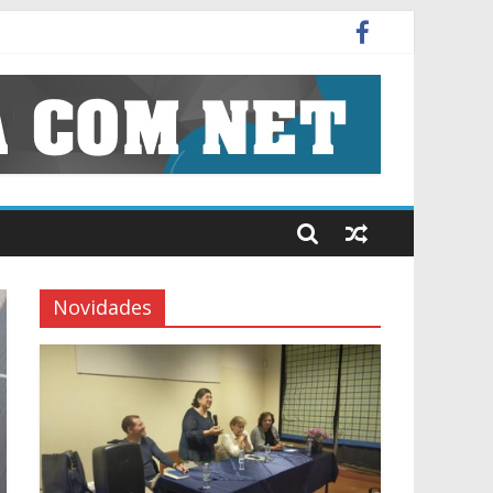
o-Química (8º e 9º)
Novidades