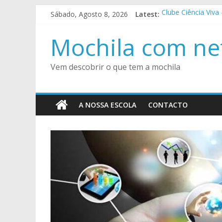
Skip
Sábado, Agosto 8, 2026
Latest:
Clube Ciência Viva
to
VII Jornadas Peda
content
Encontro Regional
Mochila com ne
Festa de Finalista
SuperTMatik Cálculo
Vem descobrir o que tem a mochila
A NOSSA ESCOLA
CONTACTO