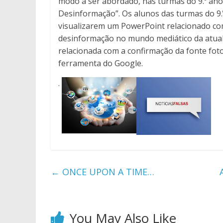
modo a ser abordado, nas turmas do 9.º ano 
Desinformação”. Os alunos das turmas do 9.
visualizarem um PowerPoint relacionado com
desinformação no mundo mediático da atuali
relacionada com a confirmação da fonte foto
ferramenta do Google.
.
←
ONCE UPON A TIME…
You May Also Like