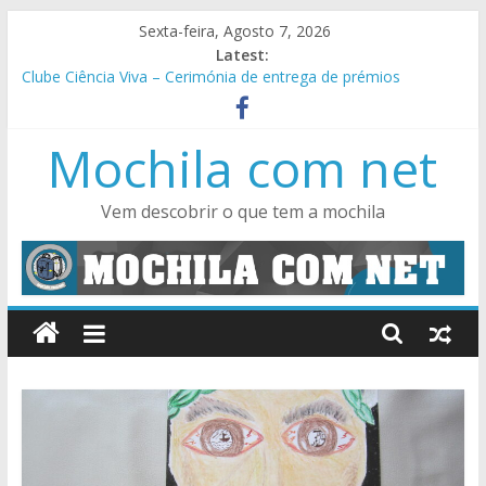
Skip
Sexta-feira, Agosto 7, 2026
to
Latest:
content
Clube Ciência Viva – Cerimónia de entrega de prémios
VII Jornadas Pedagógicas TEIP 2022 / 2023
Encontro Regional Norte – Apps for Good
Mochila com net
Festa de Finalistas de 9º ano – um misto de emoção, alegria e
muita animação
SuperTMatik Cálculo Mental (5º e 6º), Ciências Naturais (5º e
Vem descobrir o que tem a mochila
6º), Astronomia (7º) e Físico-Química (8º e 9º)