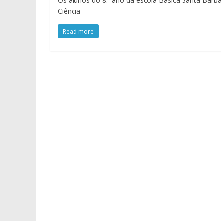
Os alunos do 8.º ano da escola Básica Santa Bárba
Ciência
Read more