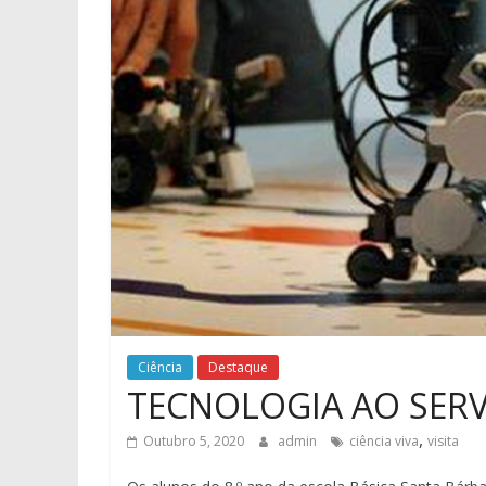
Ciência
Destaque
TECNOLOGIA AO SERV
,
Outubro 5, 2020
admin
ciência viva
visita