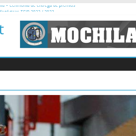
iva – Cerimónia de entrega de prémios
edagógicas TEIP 2022 / 2023
nal Norte – Apps for Good
t
istas de 9º ano – um misto de emoção, alegria e muita animação
ulo Mental (5º e 6º), Ciências Naturais (5º e 6º), Astronomia (7º) e F