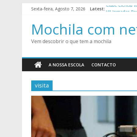
Skip
Sexta-feira, Agosto 7, 2026
Latest:
Clube Ciência V
to
VII Jornadas P
content
Encontro Regio
Mochila com ne
Festa de Final
SuperTMatik Cálc
Vem descobrir o que tem a mochila
A NOSSA ESCOLA
CONTACTO
visita