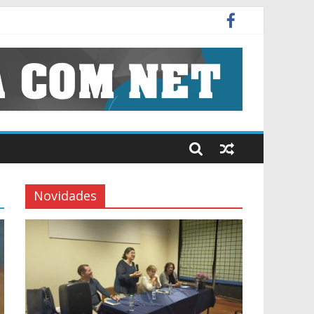
ísico-Química (8º e 9º)
Novidades