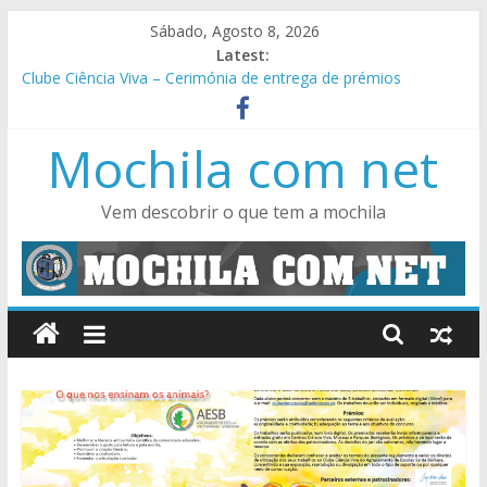
Skip
Sábado, Agosto 8, 2026
to
Latest:
content
Clube Ciência Viva – Cerimónia de entrega de prémios
VII Jornadas Pedagógicas TEIP 2022 / 2023
Encontro Regional Norte – Apps for Good
Mochila com net
Festa de Finalistas de 9º ano – um misto de emoção, alegria e
muita animação
SuperTMatik Cálculo Mental (5º e 6º), Ciências Naturais (5º e
Vem descobrir o que tem a mochila
6º), Astronomia (7º) e Físico-Química (8º e 9º)