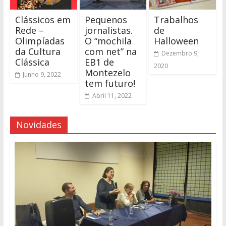
Clássicos em
Pequenos
Trabalhos
Rede –
jornalistas.
de
Olimpíadas
O “mochila
Halloween
da Cultura
com net” na
Dezembro 9,
Clássica
EB1 de
2020
Montezelo
Junho 9, 2022
tem futuro!
Abril 11, 2022
Novidades